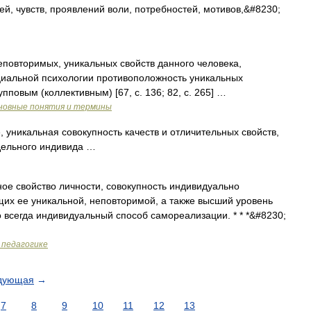
ей, чувств, проявлений воли, потребностей, мотивов,&#8230;
повторимых, уникальных свойств данного человека,
ци­альной психологии противоположность уникальных
пповым (коллективным) [67, c. 136; 82, c. 265] …
новные понятия и термины
 уникальная совокупность качеств и отличительных свойств,
дельного индивида …
ое свойство личности, совокупность индивидуально
их ее уникальной, неповторимой, а также высший уровень
о всегда индивидуальный способ самореализации. * * *&#8230;
 педагогике
дующая
→
7
8
9
10
11
12
13