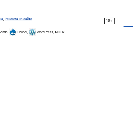
ка
,
Реклама на сайте
18+
omla,
Drupal,
WordPress, MODx.