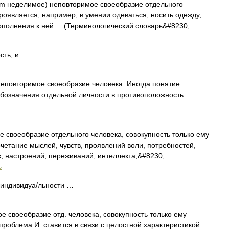
um неделимое) неповторимое своеобразие отдельного
роявляется, например, в умении одеваться, носить одежду,
дополнения к ней. (Терминологический словарь&#8230; …
сть, и …
еповторимое своеобразие человека. Иногда понятие
обозначения отдельной личности в противоположность
воеобразие отдельного человека, совокупность только ему
четание мыслей, чувств, проявлений воли, потребностей,
к, настроений, переживаний, интеллекта,&#8230; …
ь
р. индивидуа/льности …
 своеобразие отд. человека, совокупность только ему
проблема И. ставится в связи с целостной характеристикой