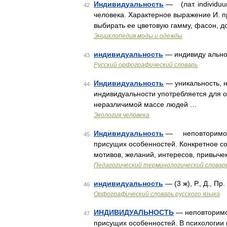
Индивидуальность
— (лат. individu
42
человека. Характерное выражение И. п
выбирать ее цветовую гамму, фасон, 
Энциклопедия моды и одежды
индивидуальность
— индивиду ально
43
Русский орфографический словарь
Индивидуальность
— уникальность, н
44
индивидуальности употребляется для 
неразличимой массе людей …
Экология человека
Индивидуальность
— неповторимое с
45
присущих особенностей. Конкретное со
мотивов, желаний, интересов, привыче
Педагогический терминологический словар
индивидуальность
— (3 ж), Р., Д., П
46
Орфографический словарь русского языка
ИНДИВИДУАЛЬНОСТЬ
— неповторимое
47
присущих особенностей. В психологии 