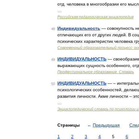
отд. человека в многообразии его мысл
…
Российская педагогическая энциклопедия
Индивидуальность
— совокупность не
48
отличающих его от других людей. В со
психических характеристик человека гру
Современный образовательный процесс: ос
ИНДИВИДУАЛЬНОСТЬ
— своеобразие,
49
выражающих сущность особенного, от
Профессиональное образование. Словарь
ИНДИВИДУАЛЬНОСТЬ
— – интегральн
50
психологических особенностей, делающ
развития личности. Акме личности – эт
…
Энциклопедический словарь по психологии и
Страницы
←
Предыдущая
Сле
1
2
3
4
5
6